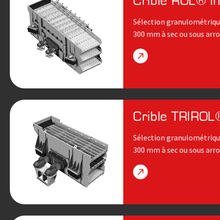
Crible ROL® i
Sélection granulométrique
300 mm à sec ou sous arro
Crible TRIROL®
Sélection granulométrique 
300 mm à sec ou sous arro