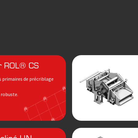
ur ROL® CS
es primaires de précriblage
s robuste.