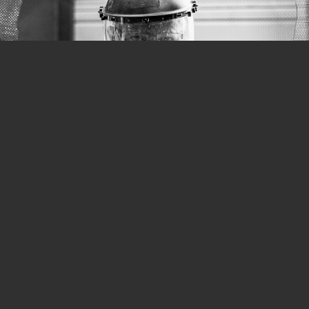
Notre entreprise est certifiée ISO 9001, norme de référence
dans le domaine de la qualité, gage de contrôle qualité
stricts et de notre engagement à fournir des produits
fiables et durables.
L’innovation et la qualité au cœur
de notre démarche