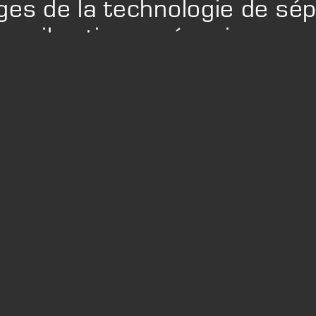
ges de la technologie de sép
vibrations mécaniques
SIMPLICITÉ
Simplification des circuits de préparation des
matériaux
TRAITEMENT ET RECYCLAGE
de matériaux divers et spécifiques