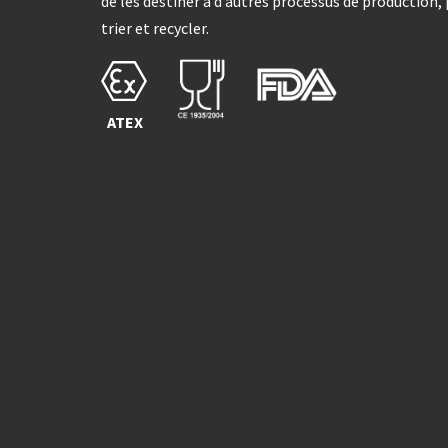
de les destiner à d’autres processus de production, 
trier et recycler.
ATEX