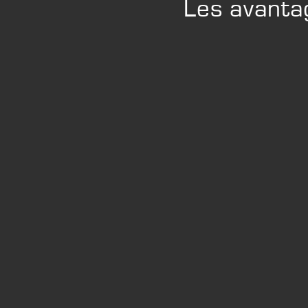
Les avanta
SÉCURITÉ ET NORMES
Sécurisation et conformité des processus de
fabrication
PRODUCTIVITÉ
Amélioration de la productivité de votre
entreprise