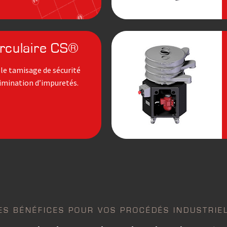
rculaire CS®
r le tamisage de sécurité
limi­nation d’impuretés.
ES BÉNÉFICES POUR VOS PROCÉDÉS INDUSTRIE