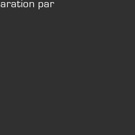
aration par
FLEXIBILITY
Flexibilité et personnalisation des
équipements
TRIER AVEC PRÉCISION
Séparation de votre produit en amas distincts