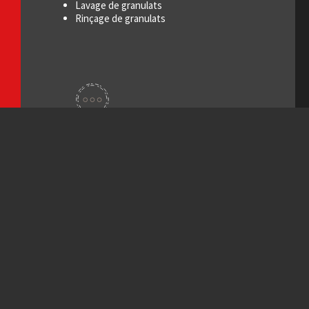
Lavage de granulats
Rinçage de granulats
Options
Socle avec bâche de récupération du liquide tamisé
Motorisation thermique / hydraulique
Rampes d’arrosage
Finition peinture ou galvanisation à chaud
Transmission directe par cardan avec variateur de
fréquence
Frein moteur
Centrale de graissage